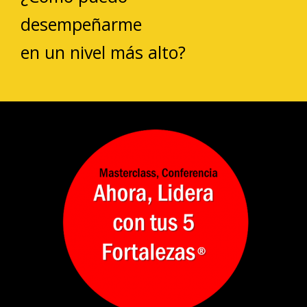
desempeñarme
en un nivel más alto?