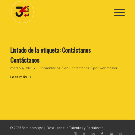
Listado de la etiqueta:
Contáctanos
Contáctanos
/
/
/
marzo 4, 2020
0 Comentarios
en
Contactanos
por
webmaster
Leer más
© 2026 34talents.xyz | Descubre tus Talentos y Fortalezas