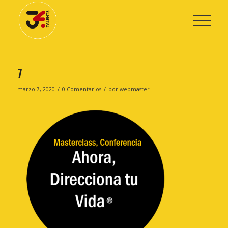
7
/
/
marzo 7, 2020
0 Comentarios
por
webmaster