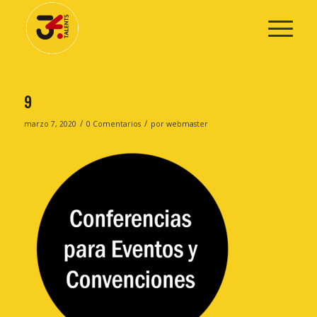
9
/
/
marzo 7, 2020
0 Comentarios
por
webmaster