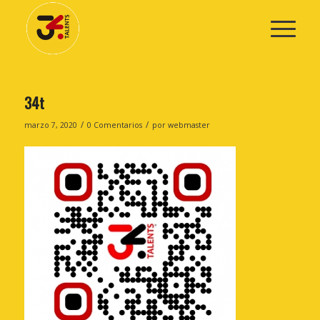
34t
/
/
marzo 7, 2020
0 Comentarios
por
webmaster